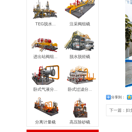
TEG脱水...
注采阀组橇
进出站阀组...
脱水脱烃橇
卧式气液分...
卧式过滤分...
分享到：
下一篇：
妇
分离计量橇
高压除砂橇