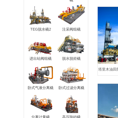
橇
TEG脱水橇2
注采阀组橇
进出站阀组橇
脱水脱烃橇
塔里木油田
采项目地面
卧式气液分离橇
卧式过滤分离橇
分离计量橇
高压除砂橇