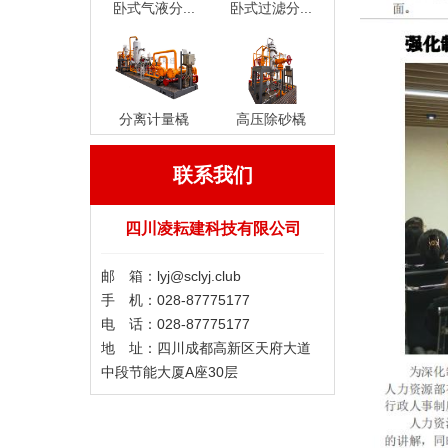
卧式气液分...
卧式过滤分...
分离计量橇
高压除砂橇
联系我们
四川凌耘建科技有限公司
邮 箱：lyj@sclyj.club ​
手 机：028-87775177
电 话：028-87775177
地 址：四川成都高新区天府大道
中段节能大厦A座30层