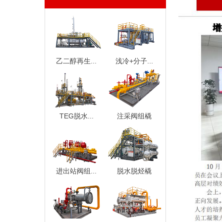
乙二醇再生...
浅冷+分子...
TEG脱水...
注采阀组橇
进出站阀组...
脱水脱烃橇