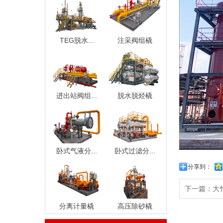
TEG脱水...
注采阀组橇
进出站阀组...
脱水脱烃橇
卧式气液分...
卧式过滤分...
分享到：
下一篇：
大
分离计量橇
高压除砂橇